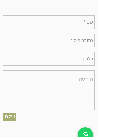
שלח
עו"ד ונוטריון ברעננה