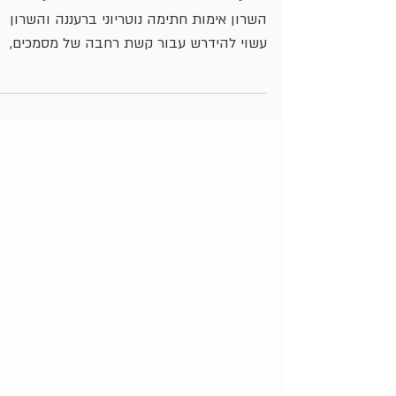
זמין עבורכם 24/7 עוד ונוטריון רות גבריאל
מידע אודות אימות חתימה נוטריוני ברעננה ואזו
השרון אימות חתימה נוטריוני ברעננה והשרון
עשוי להידרש עבור קשת רחבה של מסמכים,
החל בהסכמי ממון טרום נישואין, דרך חתימות 
ייפויי כוח בלתי חוזרים, ועד לתצהירים שונים
הקשורים למשפט האזרחי והמסחרי. ככלל,
מדובר במסמכים שחיוני לוודא לגביהם את זהו
החותם, בין אם הוא האדם הקשור במישרין
לעניין או מורשה לחתום מטעמו, וכן את העובד
שהחתימה נעשית מרצונו הטוב והחופשי של
האדם. אימות חתימה נוטריון למשכנתא הוא
האימות הנפוץ ביותר עלות חתימת נוטרי