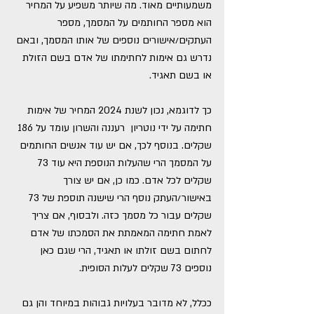
משמעותיים מאוד. מה שיותר משפיע על המחיר 
הוא מספר החותמים על המסמך, מספר 
העתקים/אישורים נוספים של אותו המסמך, ובאם 
נדרש גם אימות לחתימתו של אדם בשם הזולת 
או בשם תאגיד.
כך לדוגמא, נכון לשנת 2024 המחיר של אימות 
חתימה על ידי נוטריון  רעננה והשרון עומד על 186 
שקלים. בנוסף לכך, אם יש עוד אנשים החותמים 
על המסמך הרי שהעלות הנוספת היא עוד 73 
שקלים לכל אדם. כמו כן, אם יש צורך 
באישור/העתק נוסף הרי שישנה תוספת של 73 
שקלים עבור כל מסמך כזה. ולבסוף, אם צריך 
לאמת חתימה המאמתת את הסמכתו של אדם 
לחתום בשם זולתו או תאגיד, הרי שגם כאן 
נוספים 73 שקלים לעלות הסופית.
ככלל, לא מדובר בעלויות גבוהות במיוחד והן גם 