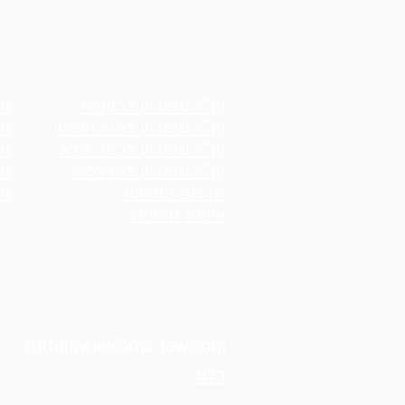
עו"ד ונוטריון ברעננה
נו
עו"ד ונוטריון בהוד השרון
נו
עו"ד ונוטריון בכפר סבא
נו
עו"ד ונוטריון בהרצליה
נו
תרגום נוטריוני
נו
אימות חתימה
טל:
09-7443260
נייד :
054-5551655
ruthgavriel@rgs-law.com
בלוג