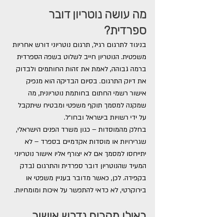
מה עושה נוטריון דובר 
ספרדית?
בניגוד לתרגום רגיל, תרגום נוטריוני דורש אחריות 
משפטית. הנוטריון חייב לשלוט בשפה הספרדית 
ברמה גבוהה, לאמת את זהות החותמים ולבדוק 
את דיוק התרגום. בסיום הבדיקה הוא מנפיק 
אישור רשמי החתום בחותמת נוטריונית, מה 
שמקנה למסמך תוקף משפטי ומבטיח שיתקבל 
על ידי רשויות בישראל ובחו״ל.
בחלק מהמוסדות – כגון משרד הפנים הישראלי, 
שגרירויות או מוסדות אקדמיים בספרד – לא 
יתייחסו למסמך אם לא יצורף אליו אישור נוטריוני 
המעיד שהנוטריון דובר ספרדית והתרגום נבדק 
בקפידה. לכן, כאשר מדובר בעניין משפטי או 
בירוקרטי, לא כדאי להתפשר על איכות ומומחיות.
באילו מקרים נדרש אישור 